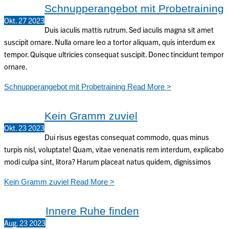
Schnupperangebot mit Probetraining
Okt.
27
2023
Duis iaculis mattis rutrum. Sed iaculis magna sit amet
suscipit ornare. Nulla ornare leo a tortor aliquam, quis interdum ex
tempor. Quisque ultricies consequat suscipit. Donec tincidunt tempor
ornare.
Schnupperangebot mit Probetraining
Read More >
Kein Gramm zuviel
Okt.
23
2023
Dui risus egestas consequat commodo, quas minus
turpis nisl, voluptate! Quam, vitae venenatis rem interdum, explicabo
modi culpa sint, litora? Harum placeat natus quidem, dignissimos
Kein Gramm zuviel
Read More >
Innere Ruhe finden
Aug.
23
2023